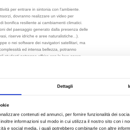
vità per entrare in sintonia con l'ambiente.
Consorzi, dovranno realizzare un video per
i bonifica resiliente ai cambiamenti climatici.
ioni del paesaggio generato dalla presenza delle
si, riserve idriche e aree naturalistiche...).
pe o nei software dei navigatori satellitari, ma
o complessità ed intensa bellezza, potranno
li studenti potranno offrire con la loro opera
 aperte all'interpretazione personale degli
ifferenti aspetti che fanno parte del patrimonio
i bonifica, l'economia e l'incidenza della pratica
Dettagli
esentanza della classe, o come opera di un
ookie
nalizzare contenuti ed annunci, per fornire funzionalità dei socia
inoltre informazioni sul modo in cui utilizza il nostro sito con i 
icità e social media, i quali potrebbero combinarle con altre inform