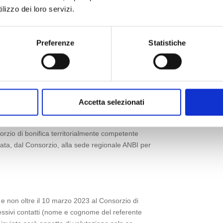
lizzo dei loro servizi.
deranno di partecipare singolarmente:
Preferenze
Statistiche
cumentazione di immagini video e non deve
le storie/spot. Dovranno essere indicati il
izzo della scuola, un breve testo che presenti le
se, il periodo di realizzazione e le informazioni
Accetta selezionati
ritti d’autore. Sono ammessi al concorso progetti
cedenti edizioni del concorso Acqua e Territorio.
rzio di bonifica territorialmente competente
iata, dal Consorzio, alla sede regionale ANBI per
e non oltre il 10 marzo 2023 al Consorzio di
successivi contatti (nome e cognome del referente