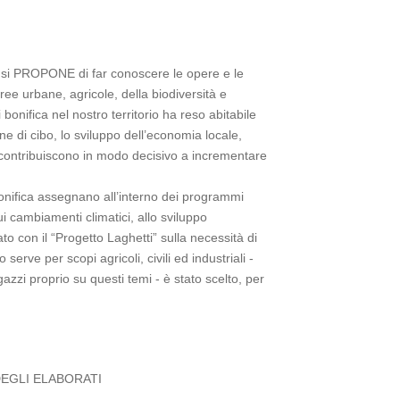
e, si PROPONE di far conoscere le opere e le
aree urbane, agricole, della biodiversità e
 bonifica nel nostro territorio ha reso abitabile
e di cibo, lo sviluppo dell’economia locale,
e contribuiscono in modo decisivo a incrementare
nifica assegnano all’interno dei programmi
ui cambiamenti climatici, allo sviluppo
o con il “Progetto Laghetti” sulla necessità di
erve per scopi agricoli, civili ed industriali -
zi proprio su questi temi - è stato scelto, per
EGLI ELABORATI