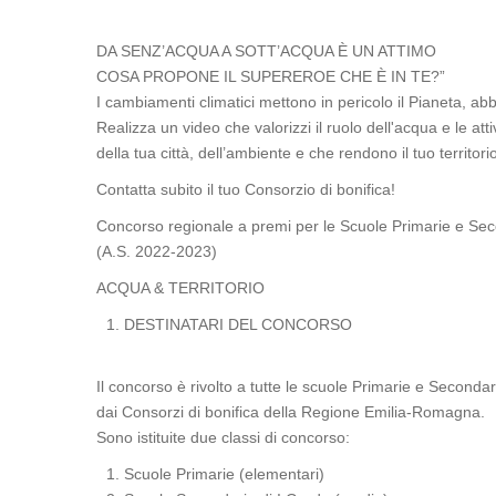
DA SENZ’ACQUA A SOTT’ACQUA È UN ATTIMO
COSA PROPONE IL SUPEREROE CHE È IN TE?”
I cambiamenti climatici mettono in pericolo il Pianeta, ab
Realizza un video che valorizzi il ruolo dell'acqua e le atti
della tua città, dell’ambiente e che rendono il tuo territorio
Contatta subito il tuo Consorzio di bonifica!
Concorso regionale a premi per le Scuole Primarie e Se
(A.S. 2022-2023)
ACQUA & TERRITORIO
DESTINATARI DEL CONCORSO
Il concorso è rivolto a tutte le scuole Primarie e Secondar
dai Consorzi di bonifica della Regione Emilia-Romagna.
Sono istituite due classi di concorso:
Scuole Primarie (elementari)