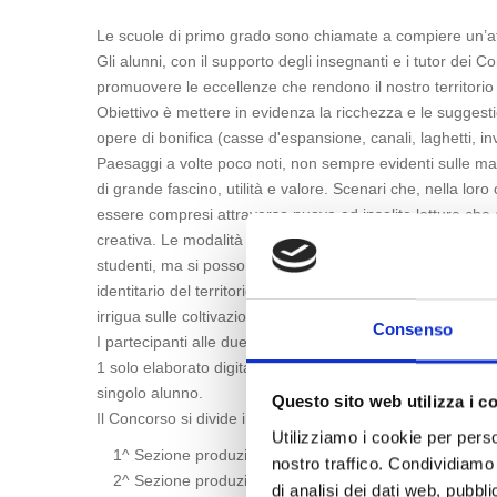
Le scuole di primo grado sono chiamate a compiere un’atti
Gli alunni, con il supporto degli insegnanti e i tutor dei 
promuovere le eccellenze che rendono il nostro territorio d
Obiettivo è mettere in evidenza la ricchezza e le suggest
opere di bonifica (casse d'espansione, canali, laghetti, inva
Paesaggi a volte poco noti, non sempre evidenti sulle map
di grande fascino, utilità e valore. Scenari che, nella lor
essere compresi attraverso nuove ed insolite letture che g
creativa. Le modalità di illustrazione delle tematiche sono
studenti, ma si possono tenere in debita considerazione d
identitario del territorio, ad esempio le opere realizzate d
irrigua sulle coltivazioni.
Consenso
I partecipanti alle due sezioni potranno presentare
1 solo elaborato digitale come opera collettiva, in rappr
singolo alunno.
Questo sito web utilizza i c
Il Concorso si divide in 2 sezioni rivolte alle classi:
Utilizziamo i cookie per perso
1^ Sezione produzioni video Cortometraggi
nostro traffico. Condividiamo 
2^ Sezione produzioni video Storie/Spot
di analisi dei dati web, pubbl