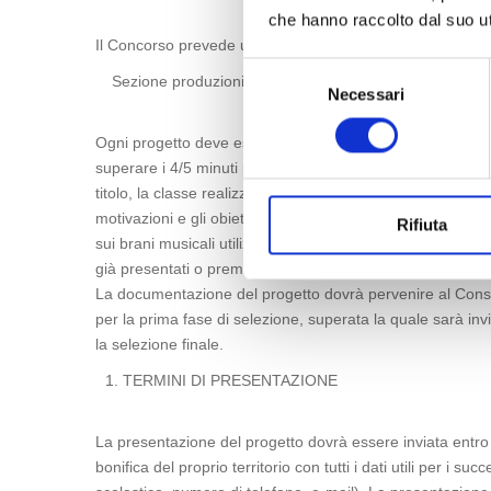
che hanno raccolto dal suo uti
Il Concorso prevede una Sezione per gli alunni che deci
Selezione
Sezione produzioni video Storie/Spot
Necessari
del
consenso
Ogni progetto deve essere presentato attraverso una do
superare i 4/5 minuti per i cortometraggi e 59 secondi per 
titolo, la classe realizzatrice dell'opera, il nome e l’indir
motivazioni e gli obiettivi del progetto, il luogo delle ripre
Rifiuta
sui brani musicali utilizzati (titolo/autore …), liberi da di
già presentati o premiati in altri concorsi ma non alle pre
La documentazione del progetto dovrà pervenire al Conso
per la prima fase di selezione, superata la quale sarà inv
la selezione finale.
TERMINI DI PRESENTAZIONE
La presentazione del progetto dovrà essere inviata entro 
bonifica del proprio territorio con tutti i dati utili per i 