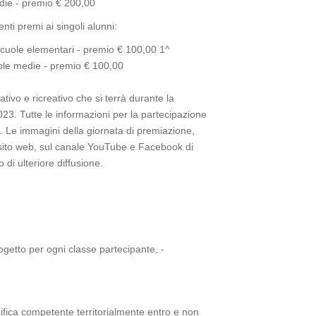
die - premio € 200,00
ti premi ai singoli alunni:
cuole elementari - premio € 100,00 1^
ole medie - premio € 100,00
tivo e ricreativo che si terrà durante la
23. Tutte le informazioni per la partecipazione
 Le immagini della giornata di premiazione,
l sito web, sul canale YouTube e Facebook di
di ulteriore diffusione.
rogetto per ogni classe partecipante, -
nifica competente territorialmente entro e non