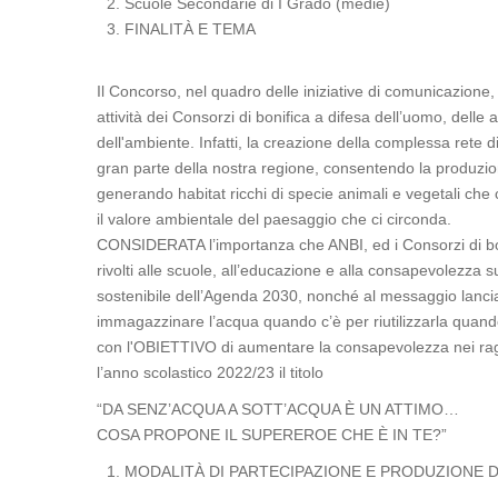
Scuole Secondarie di I Grado (medie)
FINALITÀ E TEMA
Il Concorso, nel quadro delle iniziative di comunicazion
attività dei Consorzi di bonifica a difesa dell’uomo, delle 
dell'ambiente. Infatti, la creazione della complessa rete di
gran parte della nostra regione, consentendo la produzion
generando habitat ricchi di specie animali e vegetali ch
il valore ambientale del paesaggio che ci circonda.
CONSIDERATA l’importanza che ANBI, ed i Consorzi di bo
rivolti alle scuole, all’educazione e alla consapevolezza s
sostenibile dell’Agenda 2030, nonché al messaggio lanciat
immagazzinare l’acqua quando c’è per riutilizzarla quando s
con l'OBIETTIVO di aumentare la consapevolezza nei ragaz
l’anno scolastico 2022/23 il titolo
“DA SENZ’ACQUA A SOTT’ACQUA È UN ATTIMO…
COSA PROPONE IL SUPEREROE CHE È IN TE?”
MODALITÀ DI PARTECIPAZIONE E PRODUZIONE D