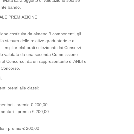
inviata sarà oggetto di valutazione solo se
ente bando.
NALE PREMIAZIONE
ione costituita da almeno 3 componenti, gli
a stesura delle relative graduatorie e al
. I miglior elaborati selezionati dai Consorzi
onale valutato da una seconda Commissione
i al Concorso, da un rappresentante di ANBI e
l Concorso.
.
ti premi alle classi:
entari - premio € 200,00
mentari - premio € 200,00
e - premio € 200,00