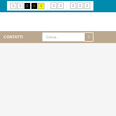
Fixed
Wide
Smaller
Default
Larger
Default
Night
High
High
High
layout
layout
font
font
font
mode
mode
contrast
contrast
contrast
black/white
black/yellow
yellow/black
mode.
mode.
mode.
CONTATTI