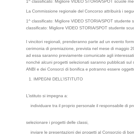
1^ classificato: Migliore VIDEO STORIA/SPOT scuole me
La Commissione regionale del Concorso attribuirà i seguen
1^ classificato: Migliore VIDEO STORIA/SPOT studente s
classificato: Migliore VIDEO STORIA/SPOT studente scu
I vincitori regionali, prenderanno parte ad un evento forma
cerimonia di premiazione, prevista nel mese di maggio 20
ad essa saranno previamente comunicate agli interessati.
nonché alcuni progetti selezionati saranno pubblicati su
ANBI e dei Consorzi di bonifica e potranno essere oggetto 
IMPEGNI DELL’ISTITUTO
L’istituto si impegna a:
individuare tra il proprio personale il responsabile di p
selezionare i progetti delle classi,
inviare le presentazioni dei progetti al Consorzio di bo