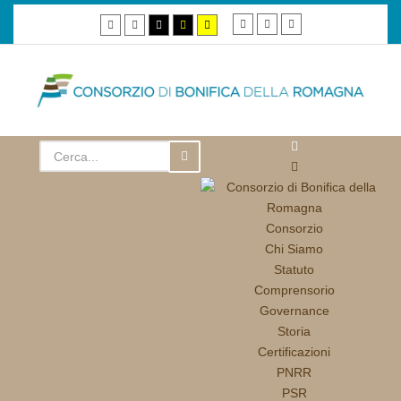
Smaller
Default
Larger
Default
Night
High
High
High
font
font
font
mode
mode
contrast
contrast
contrast
black/white
black/yellow
yellow/black
mode.
mode.
mode.
Consorzio
Chi Siamo
Statuto
Comprensorio
Governance
Storia
Certificazioni
PNRR
PSR