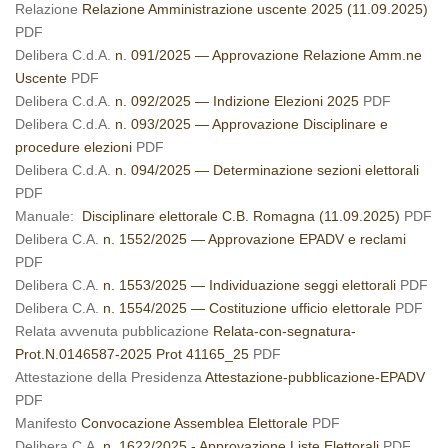
Relazione
Relazione Amministrazione uscente 2025 (11.09.2025)
PDF
Delibera C.d.A.
n. 091/2025 — Approvazione Relazione Amm.ne
Uscente
PDF
Delibera C.d.A.
n. 092/2025 — Indizione Elezioni 2025
PDF
Delibera C.d.A.
n. 093/2025 — Approvazione Disciplinare e
procedure elezioni
PDF
Delibera C.d.A.
n. 094/2025 — Determinazione sezioni elettorali
PDF
Manuale:
Disciplinare elettorale C.B. Romagna (11.09.2025)
PDF
Delibera C.A.
n. 1552/2025 — Approvazione EPADV e reclami
PDF
Delibera C.A.
n. 1553/2025 — Individuazione seggi elettorali
PDF
Delibera C.A.
n. 1554/2025 — Costituzione ufficio elettorale
PDF
Relata avvenuta pubblicazione
Relata-con-segnatura-
Prot.N.0146587-2025 Prot 41165_25
PDF
Attestazione della Presidenza
Attestazione-pubblicazione-EPADV
PDF
Manifesto
Convocazione Assemblea Elettorale
PDF
Delibera C.A.
n. 1622/2025 - Approvazione Liste Elettorali
PDF