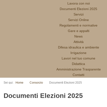
Lavora con noi
Documenti Elezioni 2025
Servizi
Servizi Online
Regolamenti e normative
Gare e appalti
News
Attività
Difesa idraulica e ambiente
Irrigazione
Lavori nel tuo comune
Didattica
Amministrazione Trasparente
Contatti
Sei qui:
Home
Consorzio
Documenti Elezioni 2025
Documenti Elezioni 2025