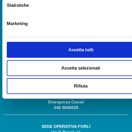
SEDE LEGALE CESENA
Statistiche
Via R. Lambruschini, 195
47521 Cesena (FC)
Tel 0547/327410
Marketing
Emergenza Irrigua:
349 5225016
Emergenza Canali
349 5225015
Accetta tutti
SEDE AMM.VA RAVENNA
Accetta selezionati
Via Angelo Mariani, 26
48121 Ravenna (RA)
Tel 0544/249811
Rifiuta
Emergenza Irrigua
348 3848030
Emergenza Canali
348 3848028
SEDE OPERATIVA FORLÌ
Via P. Bonoli, 11