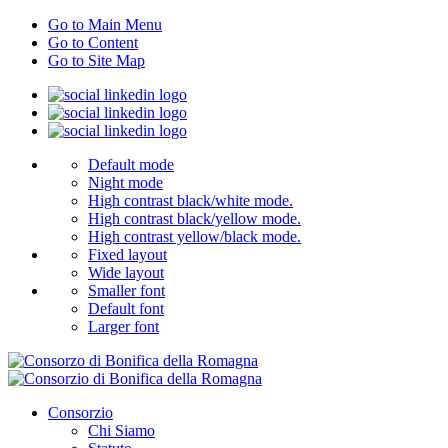
Go to Main Menu
Go to Content
Go to Site Map
Default mode
Night mode
High contrast black/white mode.
High contrast black/yellow mode.
High contrast yellow/black mode.
Fixed layout
Wide layout
Smaller font
Default font
Larger font
Consorzio
Chi Siamo