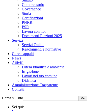
Statuto
Comprensorio
Governance
Storia
Certificazioni
PNRR
PSR
Lavora con noi
Documenti Elezioni 2025
Servizi
Servizi Online
Regolamenti e normative
Gare e appalti
News
Attività
Difesa idraulica e ambiente
Irrigazione
Lavori nel tuo comune
Didattica
Amministrazione Trasparente
Contatti
Cerca sul sito
Vai
Sei qui: