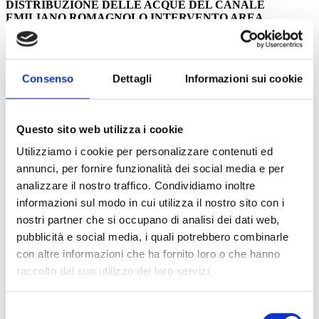
DISTRIBUZIONE DELLE ACQUE DEL CANALE
EMILIANO ROMAGNOLO INTERVENTO AREA
“PISCIATELLO - RUBICONE” NEI COMUNI DI CESENA,
CESENATICO, GAMBETTOLA, GATTEO – 1° STRALCIO
FUNZIONALE - CUP I44E17002120001.
Consenso
Dettagli
Informazioni sui cookie
IMPORTO DEL FINANZIAMENTO: euro 12.000.000,00
SUPERFICIE ATTREZZATA: 3.060 ha
Con tale atto il Consorzio di Bonifica della Romagna si impegna a:
Questo sito web utilizza i cookie
Utilizziamo i cookie per personalizzare contenuti ed
avviare le procedure di affidamento dei lavori entro il 31
gennaio 2023
annunci, per fornire funzionalità dei social media e per
effettuare l’aggiudicazione efficace delle opere entro e non
analizzare il nostro traffico. Condividiamo inoltre
oltre il 15/11/2023
informazioni sul modo in cui utilizza il nostro sito con i
ultimare le opere e tutte le attività connesse entro e non oltre il
28/02/2026
nostri partner che si occupano di analisi dei dati web,
pubblicità e social media, i quali potrebbero combinarle
con altre informazioni che ha fornito loro o che hanno
OBIETTIVI DEL PROGETTO:
raccolto dal suo utilizzo dei loro servizi.
RISPARMIO IDRICO
Selezione
AUMENTO DELLA SUPERFICIE ATTREZZATA CON