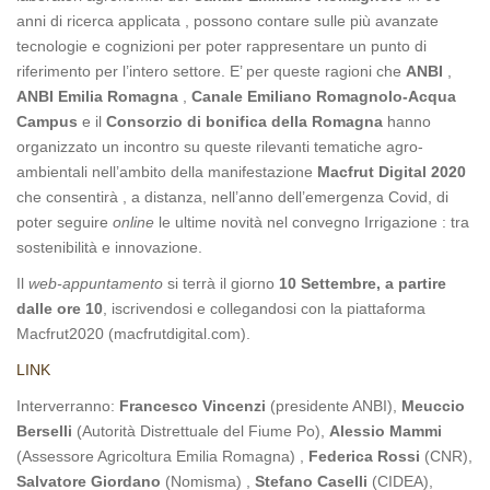
anni di ricerca applicata , possono contare sulle più avanzate
tecnologie e cognizioni per poter rappresentare un punto di
riferimento per l’intero settore. E’ per queste ragioni che
ANBI
,
ANBI Emilia Romagna
,
Canale Emiliano Romagnolo-Acqua
Campus
e il
Consorzio di bonifica della Romagna
hanno
organizzato un incontro su queste rilevanti tematiche agro-
ambientali nell’ambito della manifestazione
Macfrut Digital 2020
che consentirà , a distanza, nell’anno dell’emergenza Covid, di
poter seguire
online
le ultime novità nel convegno Irrigazione : tra
sostenibilità e innovazione.
Il
web-appuntamento
si terrà il giorno
10 Settembre, a partire
dalle ore 10
, iscrivendosi e collegandosi con la piattaforma
Macfrut2020 (macfrutdigital.com).
LINK
Interverranno:
Francesco Vincenzi
(presidente ANBI),
Meuccio
Berselli
(Autorità Distrettuale del Fiume Po),
Alessio Mammi
(Assessore Agricoltura Emilia Romagna) ,
Federica Rossi
(CNR),
Salvatore
Giordano
(Nomisma) ,
Stefano Caselli
(CIDEA),