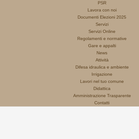
PSR
Lavora con noi
Documenti Elezioni 2025
Servizi
Servizi Online
Regolamenti e normative
Gare e appalti
News
Attività
Difesa idraulica e ambiente
Irrigazione
Lavori nel tuo comune
Didattica
Amministrazione Trasparente
Contatti