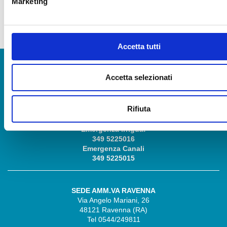
Marketing
Accetta tutti
Accetta selezionati
SEDE LEGALE CESENA
Via R. Lambruschini, 195
47521 Cesena (FC)
Rifiuta
Tel 0547/327410
Emergenza Irrigua:
349 5225016
Emergenza Canali
349 5225015
SEDE AMM.VA RAVENNA
Via Angelo Mariani, 26
48121 Ravenna (RA)
Tel 0544/249811