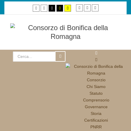
Smaller
Default
Larger
Default
Night
High
High
High
font
font
font
mode
mode
contrast
contrast
contrast
black/white
black/yellow
yellow/black
mode.
mode.
mode.
Consorzio
Chi Siamo
Statuto
Comprensorio
Governance
Storia
Certificazioni
PNRR