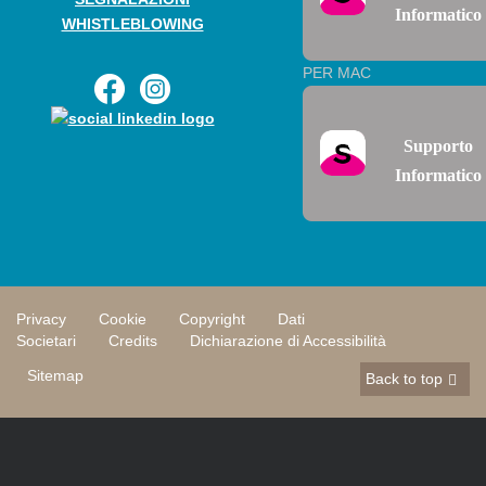
Informatico
WHISTLEBLOWING
PER MAC
Supporto
Informatico
Privacy
Cookie
Copyright
Dati
Societari
Credits
Dichiarazione di Accessibilità
Sitemap
Back to top