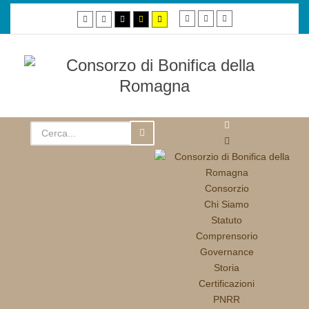
Smaller
Default
Larger
Default
Night
High
High
High
font
font
font
mode
mode
contrast
contrast
contrast
black/white
black/yellow
yellow/black
mode.
mode.
mode.
Consorzio
Chi Siamo
Statuto
Comprensorio
Governance
Storia
Certificazioni
PNRR