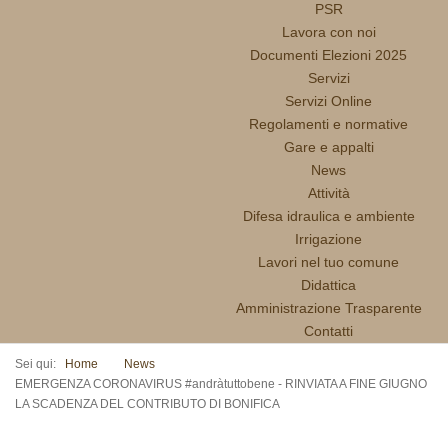
PSR
Lavora con noi
Documenti Elezioni 2025
Servizi
Servizi Online
Regolamenti e normative
Gare e appalti
News
Attività
Difesa idraulica e ambiente
Irrigazione
Lavori nel tuo comune
Didattica
Amministrazione Trasparente
Contatti
Sei qui:
Home
News
EMERGENZA CORONAVIRUS #andràtuttobene - RINVIATA A FINE GIUGNO
LA SCADENZA DEL CONTRIBUTO DI BONIFICA