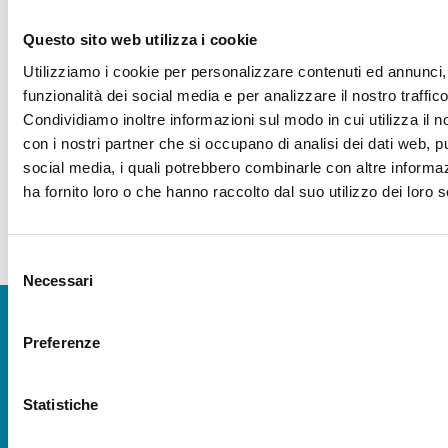
FINANZIAMENTI
Questo sito web utilizza i cookie
Utilizziamo i cookie per personalizzare contenuti ed annunci, 
funzionalità dei social media e per analizzare il nostro traffico
Condividiamo inoltre informazioni sul modo in cui utilizza il no
con i nostri partner che si occupano di analisi dei dati web, pu
social media, i quali potrebbero combinarle con altre informa
ha fornito loro o che hanno raccolto dal suo utilizzo dei loro s
Selezione
Necessari
del
consenso
Preferenze
SEDE LEGALE CESENA
Via R. Lambruschini, 195
47521 Cesena (FC)
Statistiche
Tel 0547/327410
Emergenza Irrigua: