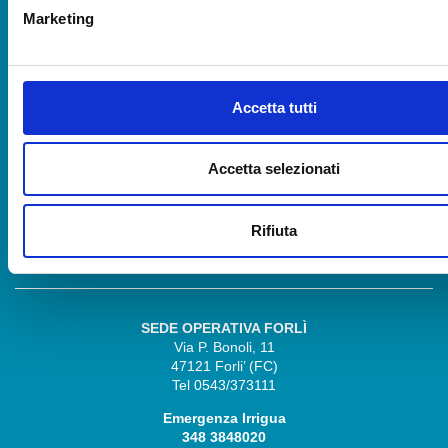
349 5225016
Marketing
Emergenza Canali
349 5225015
Accetta tutti
SEDE AMM.VA RAVENNA
Via Angelo Mariani, 26
48121 Ravenna (RA)
Accetta selezionati
Tel 0544/249811
Emergenza Irrigua
348 3848030
Rifiuta
Emergenza Canali
348 3848028
SEDE OPERATIVA FORLÌ
Via P. Bonoli, 11
47121 Forli’ (FC)
Tel 0543/373111
Emergenza Irrigua
348 3848020