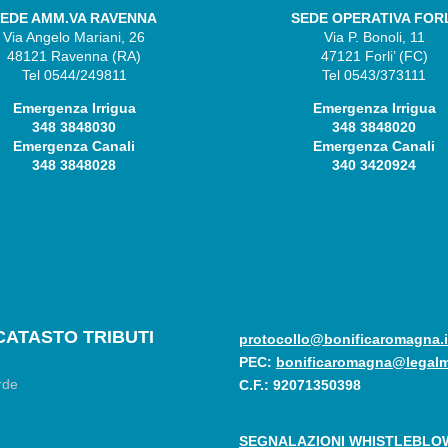
EDE AMM.VA RAVENNA
SEDE OPERATIVA FOR
Via Angelo Mariani, 26
Via P. Bonoli, 11
48121 Ravenna (RA)
47121 Forli’ (FC)
Tel 0544/249811
Tel 0543/373111
Emergenza Irrigua
Emergenza Irrigua
348 3848030
348 3848020
Emergenza Canali
Emergenza Canali
348 3848028
340 3420924
CATASTO TRIBUTI
protocollo@bonificaromagna.i
PEC:
bonificaromagna@legalma
C.F.: 92071350398
SEGNALAZIONI WHISTLEBLO