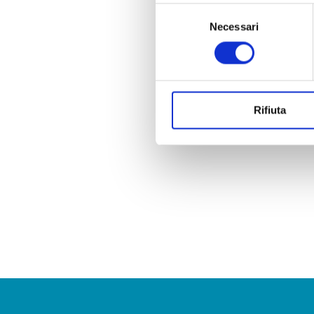
Selezione
Necessari
del
consenso
Rifiuta