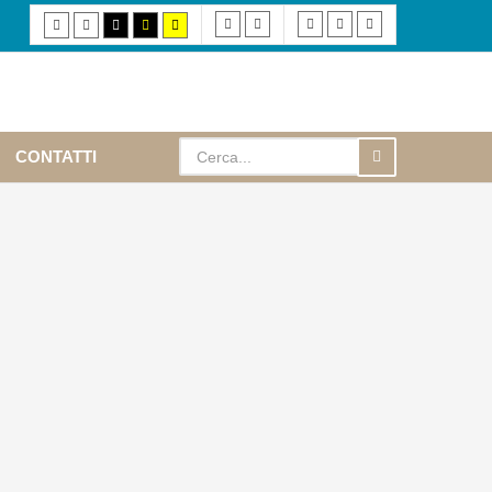
Fixed
Wide
Smaller
Default
Larger
Default
Night
High
High
High
layout
layout
font
font
font
mode
mode
contrast
contrast
contrast
black/white
black/yellow
yellow/black
mode.
mode.
mode.
CONTATTI