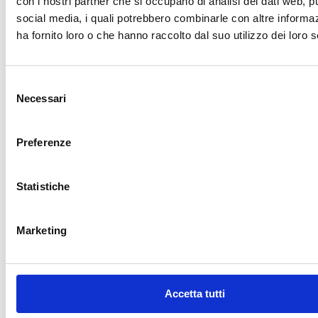
con i nostri partner che si occupano di analisi dei dati web, pu
social media, i quali potrebbero combinarle con altre informa
ha fornito loro o che hanno raccolto dal suo utilizzo dei loro s
Selezione
Necessari
del
consenso
Preferenze
LE
NOSTRE CERTIFICAZIONI
Statistiche
Marketing
FINANZIAMENTI
Accetta tutti