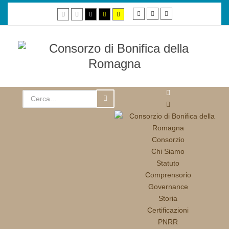
Smaller
Default
Larger
Default
Night
High
High
High
font
font
font
mode
mode
contrast
contrast
contrast
black/white
black/yellow
yellow/black
mode.
mode.
mode.
Consorzio
Chi Siamo
Statuto
Comprensorio
Governance
Storia
Certificazioni
PNRR