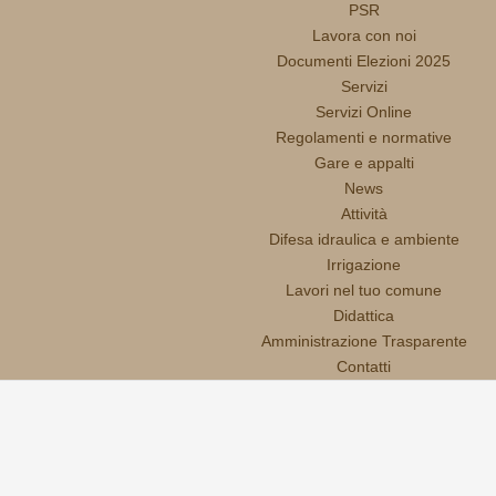
PSR
Lavora con noi
Documenti Elezioni 2025
Servizi
Servizi Online
Regolamenti e normative
Gare e appalti
News
Attività
Difesa idraulica e ambiente
Irrigazione
Lavori nel tuo comune
Didattica
Amministrazione Trasparente
Contatti