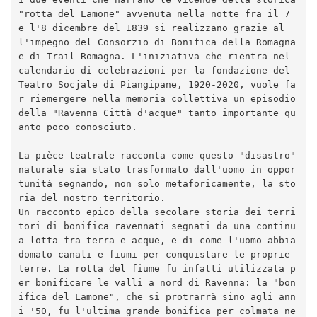
"rotta del Lamone" avvenuta nella notte fra il 7 
e l'8 dicembre del 1839 si realizzano grazie al
l'impegno del Consorzio di Bonifica della Romagna 
e di Trail Romagna. L'iniziativa che rientra nel 
calendario di celebrazioni per la fondazione del 
Teatro Socjale di Piangipane, 1920-2020, vuole fa
r riemergere nella memoria collettiva un episodio 
della "Ravenna Città d'acque" tanto importante qu
anto poco conosciuto.

La pièce teatrale racconta come questo "disastro" 
naturale sia stato trasformato dall'uomo in oppor
tunità segnando, non solo metaforicamente, la sto
ria del nostro territorio.

Un racconto epico della secolare storia dei terri
tori di bonifica ravennati segnati da una continu
a lotta fra terra e acque, e di come l'uomo abbia 
domato canali e fiumi per conquistare le proprie 
terre. La rotta del fiume fu infatti utilizzata p
er bonificare le valli a nord di Ravenna: la "bon
ifica del Lamone", che si protrarrà sino agli ann
i '50, fu l'ultima grande bonifica per colmata ne