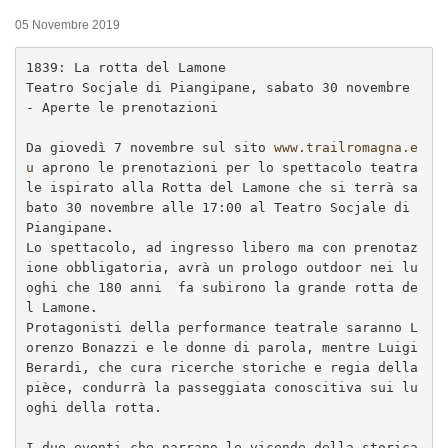
05 Novembre 2019
1839: La rotta del Lamone

Teatro Socjale di Piangipane, sabato 30 novembre 
- Aperte le prenotazioni

Da giovedì 7 novembre sul sito 
www.trailromagna.e
u
 aprono le prenotazioni per lo spettacolo teatra
le ispirato alla Rotta del Lamone che si terrà sa
bato 30 novembre alle 17:00 al Teatro Socjale di 
Piangipane.

Lo spettacolo, ad ingresso libero ma con prenotaz
ione obbligatoria, avrà un prologo outdoor nei lu
oghi che 180 anni  fa subirono la grande rotta de
l Lamone.

Protagonisti della performance teatrale saranno L
orenzo Bonazzi e le donne di parola, mentre Luigi 
Berardi, che cura ricerche storiche e regia della 
pièce, condurrà la passeggiata conoscitiva sui lu
oghi della rotta.

I due eventi che narrano le vicende della storica 