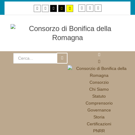
Smaller
Default
Larger
Default
Night
High
High
High
font
font
font
mode
mode
contrast
contrast
contrast
black/white
black/yellow
yellow/black
mode.
mode.
mode.
Consorzio
Chi Siamo
Statuto
Comprensorio
Governance
Storia
Certificazioni
PNRR