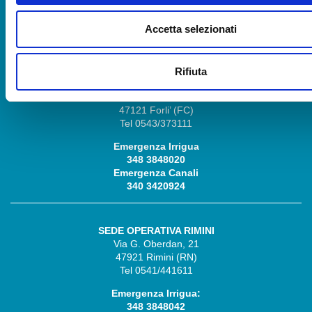
348 3848030
Emergenza Canali
Accetta selezionati
348 3848028
Rifiuta
SEDE OPERATIVA FORLÌ
Via P. Bonoli, 11
47121 Forli’ (FC)
Tel 0543/373111
Emergenza Irrigua
348 3848020
Emergenza Canali
340 3420924
SEDE OPERATIVA RIMINI
Via G. Oberdan, 21
47921 Rimini (RN)
Tel 0541/441611
Emergenza Irrigua:
348 3848042