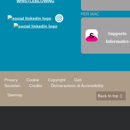
WHISTLEBLOWING
PER MAC
Supporto
Informatico
Privacy
Cookie
Copyright
Dati
Societari
Credits
Dichiarazione di Accessibilità
Sitemap
Back to top