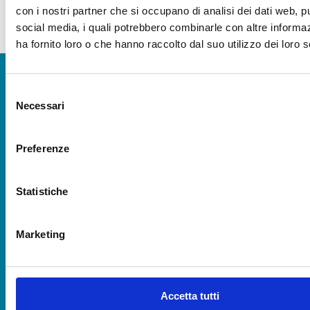
con i nostri partner che si occupano di analisi dei dati web, pu
social media, i quali potrebbero combinarle con altre informa
ha fornito loro o che hanno raccolto dal suo utilizzo dei loro s
Selezione
SEDE LEGALE CESENA
Necessari
del
Via R. Lambruschini, 195
consenso
47521 Cesena (FC)
Tel 0547/327410
Preferenze
Emergenza Irrigua:
349 5225016
Emergenza Canali
Statistiche
349 5225015
Marketing
SEDE AMM.VA RAVENNA
Via Angelo Mariani, 26
48121 Ravenna (RA)
Tel 0544/249811
Accetta tutti
Emergenza Irrigua