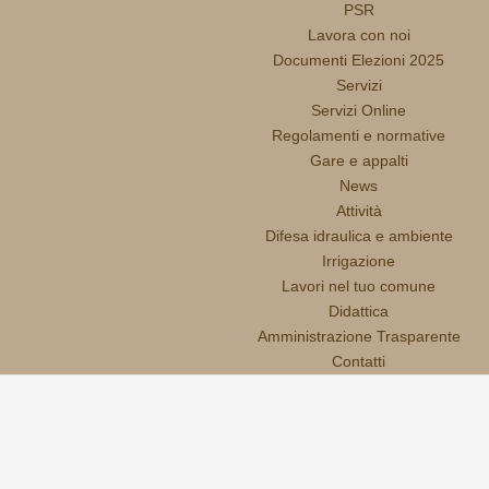
PSR
Lavora con noi
Documenti Elezioni 2025
Servizi
Servizi Online
Regolamenti e normative
Gare e appalti
News
Attività
Difesa idraulica e ambiente
Irrigazione
Lavori nel tuo comune
Didattica
Amministrazione Trasparente
Contatti