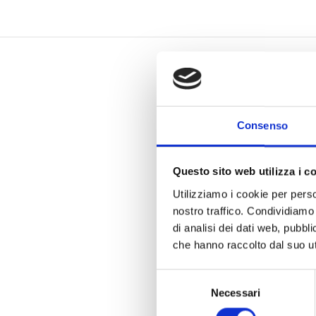
Consenso
Questo sito web utilizza i c
Utilizziamo i cookie per perso
nostro traffico. Condividiamo 
di analisi dei dati web, pubbl
che hanno raccolto dal suo uti
Selezione
Necessari
del
consenso