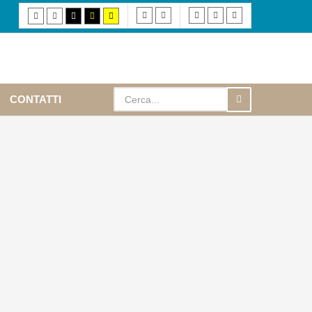
Fixed
Wide
Smaller
Default
Larger
Default
Night
High
High
High
layout
layout
font
font
font
mode
mode
contrast
contrast
contrast
black/white
black/yellow
yellow/black
mode.
mode.
mode.
CONTATTI